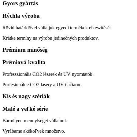
Gyors gyártás
Rýchla výroba
Rövid határidővel vállaljuk egyedi termékek elkészítését.
Krátke termíny na výrobu jedinečných produktov.
Prémium minőség
Prémiová kvalita
Professzionális CO2 lézerek és UV nyomtatók.
Profesionálne CO2 lasery a UV tlačiarne.
Kis és nagy szériák
Malé a veľké série
Bármilyen mennyiséget vállalunk.
Vyrábame akékoľvek množstvo.