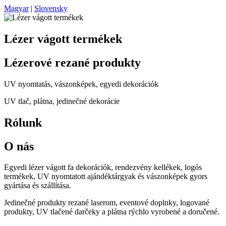
Magyar
|
Slovensky
Lézer vágott termékek
Lézerové rezané produkty
UV nyomtatás, vászonképek, egyedi dekorációk
UV tlač, plátna, jedinečné dekorácie
Rólunk
O nás
Egyedi lézer vágott fa dekorációk, rendezvény kellékek, logós
termékek, UV nyomtatott ajándéktárgyak és vászonképek gyors
gyártása és szállítása.
Jedinečné produkty rezané laserom, eventové doplnky, logované
produkty, UV tlačené darčeky a plátna rýchlo vyrobené a doručené.