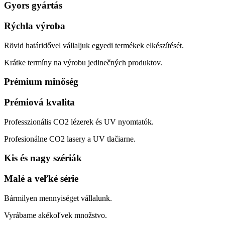
Gyors gyártás
Rýchla výroba
Rövid határidővel vállaljuk egyedi termékek elkészítését.
Krátke termíny na výrobu jedinečných produktov.
Prémium minőség
Prémiová kvalita
Professzionális CO2 lézerek és UV nyomtatók.
Profesionálne CO2 lasery a UV tlačiarne.
Kis és nagy szériák
Malé a veľké série
Bármilyen mennyiséget vállalunk.
Vyrábame akékoľvek množstvo.