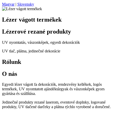
Magyar
|
Slovensky
Lézer vágott termékek
Lézerové rezané produkty
UV nyomtatás, vászonképek, egyedi dekorációk
UV tlač, plátna, jedinečné dekorácie
Rólunk
O nás
Egyedi lézer vágott fa dekorációk, rendezvény kellékek, logós
termékek, UV nyomtatott ajándéktárgyak és vászonképek gyors
gyártása és szállítása.
Jedinečné produkty rezané laserom, eventové doplnky, logované
produkty, UV tlačené darčeky a plátna rýchlo vyrobené a doručené.