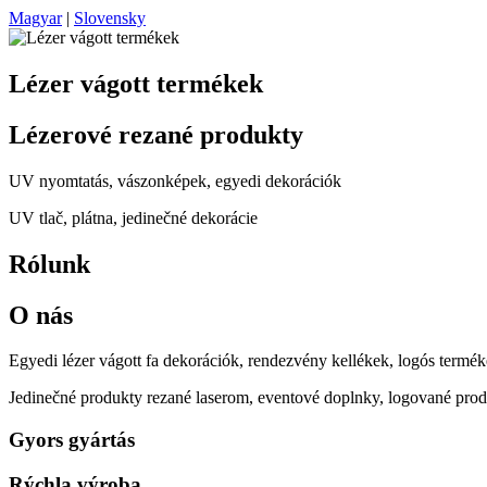
Magyar
|
Slovensky
Lézer vágott termékek
Lézerové rezané produkty
UV nyomtatás, vászonképek, egyedi dekorációk
UV tlač, plátna, jedinečné dekorácie
Rólunk
O nás
Egyedi lézer vágott fa dekorációk, rendezvény kellékek, logós termék
Jedinečné produkty rezané laserom, eventové doplnky, logované prod
Gyors gyártás
Rýchla výroba