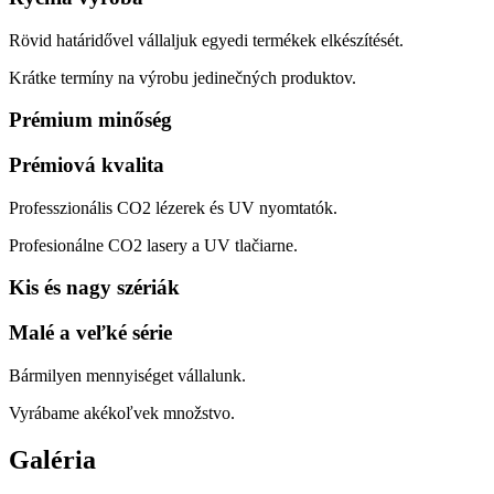
Rövid határidővel vállaljuk egyedi termékek elkészítését.
Krátke termíny na výrobu jedinečných produktov.
Prémium minőség
Prémiová kvalita
Professzionális CO2 lézerek és UV nyomtatók.
Profesionálne CO2 lasery a UV tlačiarne.
Kis és nagy szériák
Malé a veľké série
Bármilyen mennyiséget vállalunk.
Vyrábame akékoľvek množstvo.
Galéria