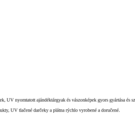
ek, UV nyomtatott ajándéktárgyak és vászonképek gyors gyártása és szá
ukty, UV tlačené darčeky a plátna rýchlo vyrobené a doručené.