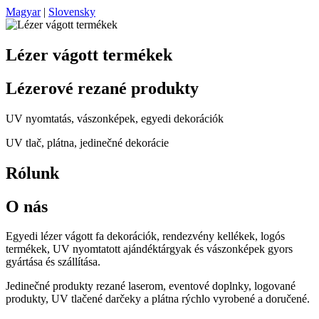
Magyar
|
Slovensky
Lézer vágott termékek
Lézerové rezané produkty
UV nyomtatás, vászonképek, egyedi dekorációk
UV tlač, plátna, jedinečné dekorácie
Rólunk
O nás
Egyedi lézer vágott fa dekorációk, rendezvény kellékek, logós
termékek, UV nyomtatott ajándéktárgyak és vászonképek gyors
gyártása és szállítása.
Jedinečné produkty rezané laserom, eventové doplnky, logované
produkty, UV tlačené darčeky a plátna rýchlo vyrobené a doručené.