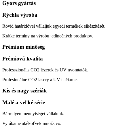
Gyors gyártás
Rýchla výroba
Rövid határidővel vállaljuk egyedi termékek elkészítését.
Krátke termíny na výrobu jedinečných produktov.
Prémium minőség
Prémiová kvalita
Professzionális CO2 lézerek és UV nyomtatók.
Profesionálne CO2 lasery a UV tlačiarne.
Kis és nagy szériák
Malé a veľké série
Bármilyen mennyiséget vállalunk.
Vyrábame akékoľvek množstvo.