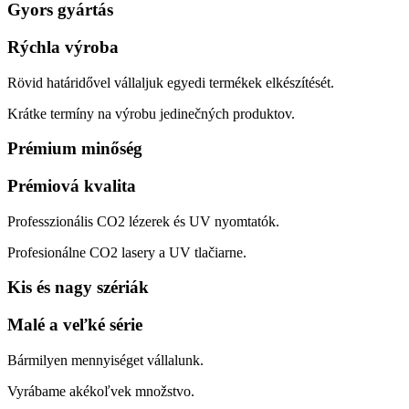
Gyors gyártás
Rýchla výroba
Rövid határidővel vállaljuk egyedi termékek elkészítését.
Krátke termíny na výrobu jedinečných produktov.
Prémium minőség
Prémiová kvalita
Professzionális CO2 lézerek és UV nyomtatók.
Profesionálne CO2 lasery a UV tlačiarne.
Kis és nagy szériák
Malé a veľké série
Bármilyen mennyiséget vállalunk.
Vyrábame akékoľvek množstvo.