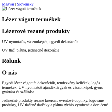
Magyar
|
Slovensky
Lézer vágott termékek
Lézerové rezané produkty
UV nyomtatás, vászonképek, egyedi dekorációk
UV tlač, plátna, jedinečné dekorácie
Rólunk
O nás
Egyedi lézer vágott fa dekorációk, rendezvény kellékek, logós
termékek, UV nyomtatott ajándéktárgyak és vászonképek gyors
gyártása és szállítása.
Jedinečné produkty rezané laserom, eventové doplnky, logované
produkty, UV tlačené darčeky a plátna rýchlo vyrobené a doručené.