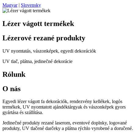
Magyar
|
Slovensky
Lézer vágott termékek
Lézerové rezané produkty
UV nyomtatás, vászonképek, egyedi dekorációk
UV tlač, plátna, jedinečné dekorácie
Rólunk
O nás
Egyedi lézer vágott fa dekorációk, rendezvény kellékek, logós
termékek, UV nyomtatott ajándéktárgyak és vászonképek gyors
gyártása és szállítása.
Jedinečné produkty rezané laserom, eventové doplnky, logované
produkty, UV tlačené darčeky a plátna rýchlo vyrobené a doručené.