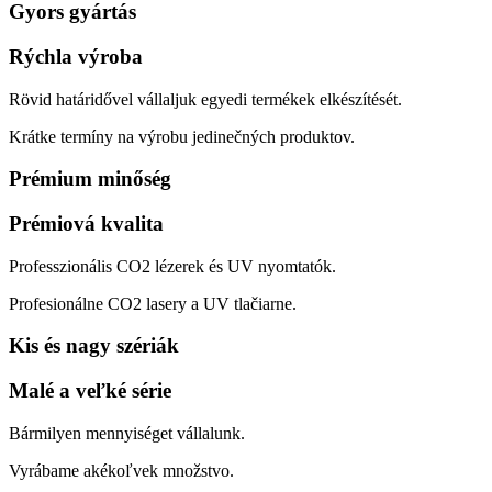
Gyors gyártás
Rýchla výroba
Rövid határidővel vállaljuk egyedi termékek elkészítését.
Krátke termíny na výrobu jedinečných produktov.
Prémium minőség
Prémiová kvalita
Professzionális CO2 lézerek és UV nyomtatók.
Profesionálne CO2 lasery a UV tlačiarne.
Kis és nagy szériák
Malé a veľké série
Bármilyen mennyiséget vállalunk.
Vyrábame akékoľvek množstvo.