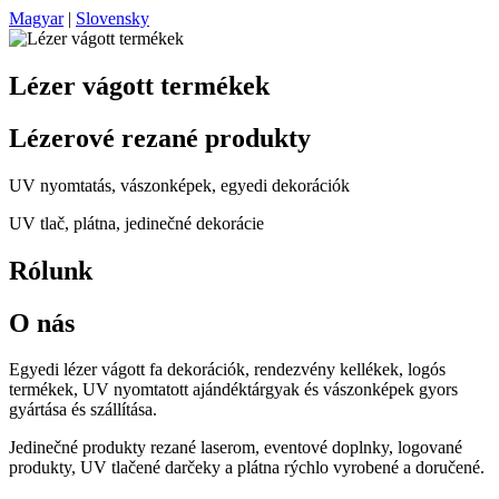
Magyar
|
Slovensky
Lézer vágott termékek
Lézerové rezané produkty
UV nyomtatás, vászonképek, egyedi dekorációk
UV tlač, plátna, jedinečné dekorácie
Rólunk
O nás
Egyedi lézer vágott fa dekorációk, rendezvény kellékek, logós
termékek, UV nyomtatott ajándéktárgyak és vászonképek gyors
gyártása és szállítása.
Jedinečné produkty rezané laserom, eventové doplnky, logované
produkty, UV tlačené darčeky a plátna rýchlo vyrobené a doručené.