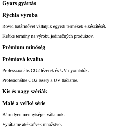
Gyors gyártás
Rýchla výroba
Rövid határidővel vállaljuk egyedi termékek elkészítését.
Krátke termíny na výrobu jedinečných produktov.
Prémium minőség
Prémiová kvalita
Professzionális CO2 lézerek és UV nyomtatók.
Profesionálne CO2 lasery a UV tlačiarne.
Kis és nagy szériák
Malé a veľké série
Bármilyen mennyiséget vállalunk.
Vyrábame akékoľvek množstvo.