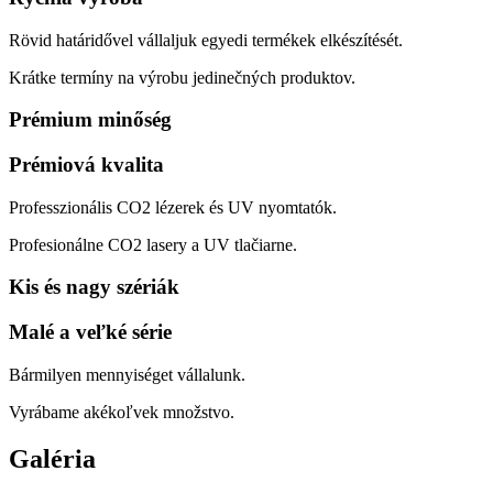
Rövid határidővel vállaljuk egyedi termékek elkészítését.
Krátke termíny na výrobu jedinečných produktov.
Prémium minőség
Prémiová kvalita
Professzionális CO2 lézerek és UV nyomtatók.
Profesionálne CO2 lasery a UV tlačiarne.
Kis és nagy szériák
Malé a veľké série
Bármilyen mennyiséget vállalunk.
Vyrábame akékoľvek množstvo.
Galéria