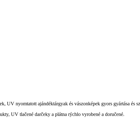
ek, UV nyomtatott ajándéktárgyak és vászonképek gyors gyártása és szá
ukty, UV tlačené darčeky a plátna rýchlo vyrobené a doručené.