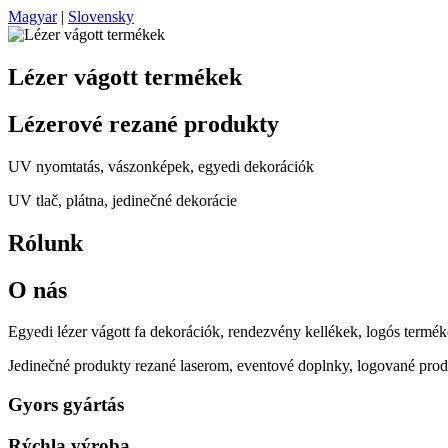
Magyar
|
Slovensky
Lézer vágott termékek
Lézerové rezané produkty
UV nyomtatás, vászonképek, egyedi dekorációk
UV tlač, plátna, jedinečné dekorácie
Rólunk
O nás
Egyedi lézer vágott fa dekorációk, rendezvény kellékek, logós termék
Jedinečné produkty rezané laserom, eventové doplnky, logované prod
Gyors gyártás
Rýchla výroba