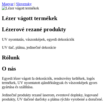
Magyar
|
Slovensky
Lézer vágott termékek
Lézerové rezané produkty
UV nyomtatás, vászonképek, egyedi dekorációk
UV tlač, plátna, jedinečné dekorácie
Rólunk
O nás
Egyedi lézer vágott fa dekorációk, rendezvény kellékek, logós
termékek, UV nyomtatott ajándéktárgyak és vászonképek gyors
gyártása és szállítása.
Jedinečné produkty rezané laserom, eventové doplnky, logované
produkty, UV tlačené darčeky a plátna rýchlo vyrobené a doručené.