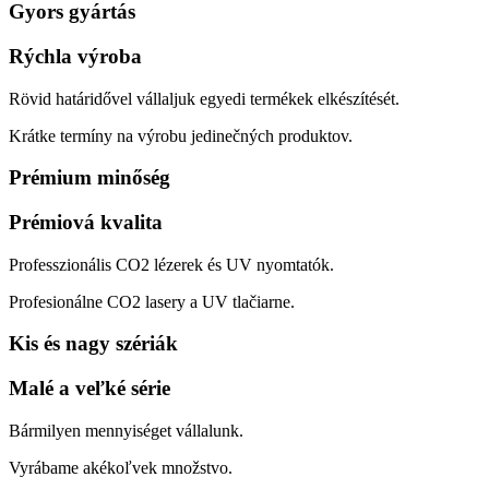
Gyors gyártás
Rýchla výroba
Rövid határidővel vállaljuk egyedi termékek elkészítését.
Krátke termíny na výrobu jedinečných produktov.
Prémium minőség
Prémiová kvalita
Professzionális CO2 lézerek és UV nyomtatók.
Profesionálne CO2 lasery a UV tlačiarne.
Kis és nagy szériák
Malé a veľké série
Bármilyen mennyiséget vállalunk.
Vyrábame akékoľvek množstvo.