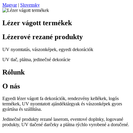
Magyar
|
Slovensky
Lézer vágott termékek
Lézerové rezané produkty
UV nyomtatás, vászonképek, egyedi dekorációk
UV tlač, plátna, jedinečné dekorácie
Rólunk
O nás
Egyedi lézer vágott fa dekorációk, rendezvény kellékek, logós
termékek, UV nyomtatott ajándéktárgyak és vászonképek gyors
gyártása és szállítása.
Jedinečné produkty rezané laserom, eventové doplnky, logované
produkty, UV tlačené darčeky a plátna rýchlo vyrobené a doručené.