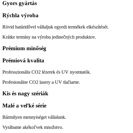
Gyors gyártás
Rýchla výroba
Rövid határidővel vállaljuk egyedi termékek elkészítését.
Krátke termíny na výrobu jedinečných produktov.
Prémium minőség
Prémiová kvalita
Professzionális CO2 lézerek és UV nyomtatók.
Profesionálne CO2 lasery a UV tlačiarne.
Kis és nagy szériák
Malé a veľké série
Bármilyen mennyiséget vállalunk.
Vyrábame akékoľvek množstvo.