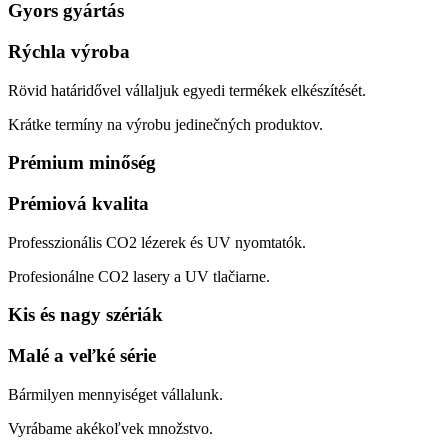
Gyors gyártás
Rýchla výroba
Rövid határidővel vállaljuk egyedi termékek elkészítését.
Krátke termíny na výrobu jedinečných produktov.
Prémium minőség
Prémiová kvalita
Professzionális CO2 lézerek és UV nyomtatók.
Profesionálne CO2 lasery a UV tlačiarne.
Kis és nagy szériák
Malé a veľké série
Bármilyen mennyiséget vállalunk.
Vyrábame akékoľvek množstvo.