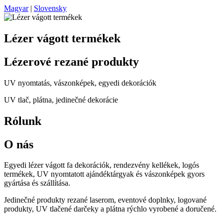
Magyar
|
Slovensky
Lézer vágott termékek
Lézerové rezané produkty
UV nyomtatás, vászonképek, egyedi dekorációk
UV tlač, plátna, jedinečné dekorácie
Rólunk
O nás
Egyedi lézer vágott fa dekorációk, rendezvény kellékek, logós
termékek, UV nyomtatott ajándéktárgyak és vászonképek gyors
gyártása és szállítása.
Jedinečné produkty rezané laserom, eventové doplnky, logované
produkty, UV tlačené darčeky a plátna rýchlo vyrobené a doručené.